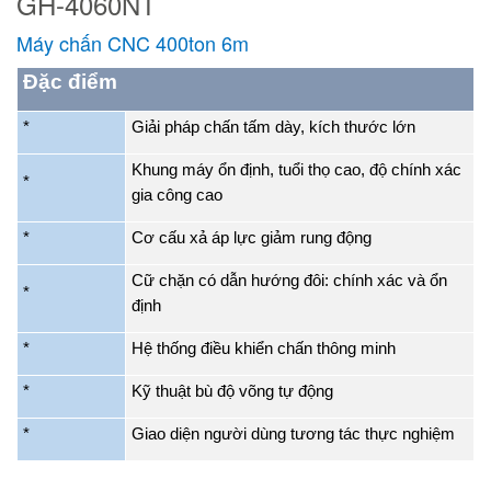
GH-4060NT
Máy chấn CNC 400ton 6m
Đặc điểm
*
Giải pháp chấn tấm dày, kích thước lớn
Khung máy ổn định
,
tuổi thọ cao
, độ ch
ính xác
*
gia công cao
*
C
ơ cấu xả áp lực giảm rung động
Cữ chặn có dẫn hướng đôi
:
chính xác và ổn
*
định
*
Hệ thống điều khiển chấn thông minh
*
Kỹ thuật bù độ võng tự động
*
Giao diện ng
ười dùng tương tác thực nghiệm