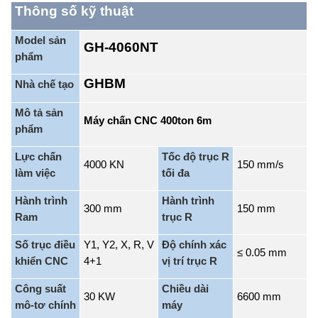
Thông số kỹ thuật
Model sản
GH-4060NT
phẩm
GHBM
Nhà chế tạo
Mô tả sản
Máy chấn CNC 400ton 6m
phẩm
Lực chấn
Tốc độ trục R
4000 KN
150 mm/s
làm việc
tối đa
Hành trình
Hành trình
300 mm
150 mm
Ram
trục R
Số trục điều
Y1, Y2, X, R, V
Độ chính xác
≤ 0.05 mm
khiển CNC
4+1
vị trí trục R
Công suất
Chiều dài
30 KW
6600 mm
mô-tơ chính
máy