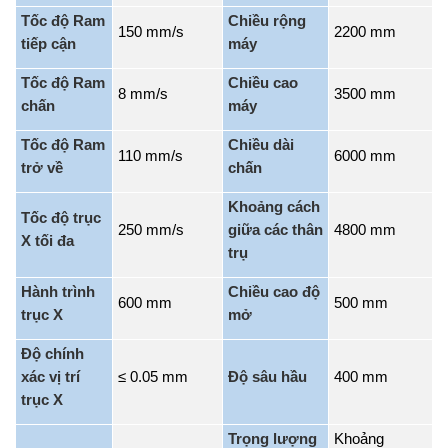
Tốc độ Ram
Chiều rộng
150 mm/s
2200 mm
tiếp cận
máy
Tốc độ Ram
Chiều cao
8 mm/s
3500 mm
chấn
máy
Tốc độ Ram
Chiều dài
110 mm/s
6000 mm
trở về
chấn
Khoảng cách
Tốc độ trục
250 mm/s
giữa các thân
4800 mm
X tối đa
trụ
Hành trình
Chiều cao độ
600 mm
500 mm
trục X
mở
Độ chính
xác vị trí
≤ 0.05 mm
Độ sâu hầu
400 mm
trục X
Trọng lượng
Khoảng