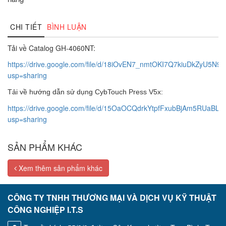
CHI TIẾT
BÌNH LUẬN
Tải về Catalog GH-4060NT:
https://drive.google.com/file/d/18iOvEN7_nmtOKI7Q7kiuDkZyU5N98
usp=sharing
Tải về hướng dẫn sử dụng CybTouch Press V5x:
https://drive.google.com/file/d/15OaOCQdrkYtpfFxubBjAm5RUaBL3
usp=sharing
SẢN PHẨM KHÁC
Xem thêm sản phẩm khác
CÔNG TY TNHH THƯƠNG MẠI VÀ DỊCH VỤ KỸ THUẬT
CÔNG NGHIỆP I.T.S