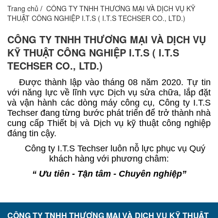
Trang chủ
CÔNG TY TNHH THƯƠNG MẠI VÀ DỊCH VỤ KỸ
THUẬT CÔNG NGHIỆP I.T.S ( I.T.S TECHSER CO., LTD.)
CÔNG TY TNHH THƯƠNG MẠI VÀ DỊCH VỤ
KỸ THUẬT CÔNG NGHIỆP I.T.S ( I.T.S
TECHSER CO., LTD.)
Được thành lập vào tháng 08 năm 2020. Tự tin
với
năng
lực
về
lĩnh
vực
Dịch
vụ
sửa
chữa, lắp
đặt
và
vận
hành
các
dòng
máy
công
cụ, Công ty I.T.S
Techser đang
từng bước
phát
triển
để
trở
thành
nhà
cung
cấp
Thiết
bị
và
Dịch
vụ
kỹ
thuật
công
nghiệp
đáng tin cậy.
Công ty I.T.S Techser luôn
nỗ
lực
phục
vụ
Quý
khách
hàng
với
phương
châm:
“ Ưu tiên - Tận tâm - Chuyên nghiệp
”
CÔNG TY TNHH THƯƠNG MẠI VÀ DỊCH VỤ KỸ THUẬT