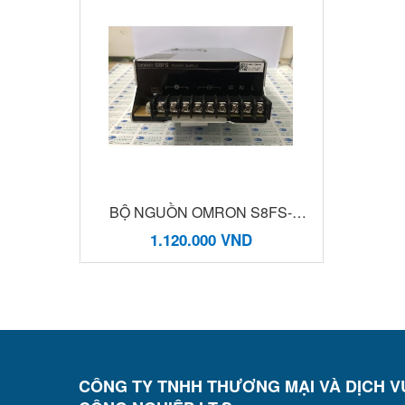
BỘ NGUỒN OMRON S8FS-
C35024J, 14.6A, 24V, 350W
1.120.000 VND
CÔNG TY TNHH THƯƠNG MẠI VÀ DỊCH V