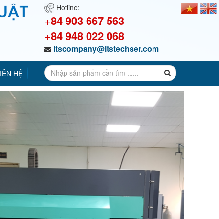
Hotline:
+84 903 667 563
+84 948 022 068
itscompany@itstechser.com
IÊN HỆ