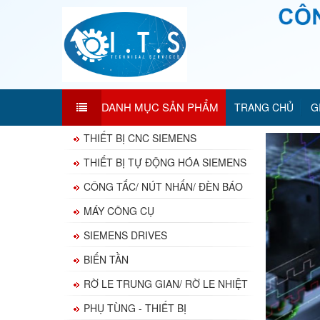
DANH MỤC SẢN PHẨM
TRANG CHỦ
G
THIẾT BỊ CNC SIEMENS
THIẾT BỊ TỰ ĐỘNG HÓA SIEMENS
CÔNG TẮC/ NÚT NHẤN/ ĐÈN BÁO
MÁY CÔNG CỤ
SIEMENS DRIVES
BIẾN TẦN
RỜ LE TRUNG GIAN/ RỜ LE NHIỆT
PHỤ TÙNG - THIẾT BỊ