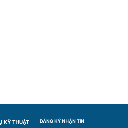
ĐĂNG KÝ NHẬN TIN
Ụ KỸ THUẬT