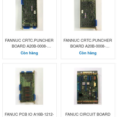
FANNUC CRTC.PUNCHER
FANNUC CRTC.PUNCHER
BOARD A20B-0008-
BOARD A20B-0008-
0430(H48X)
0430(H39Z)
Còn hàng
Còn hàng
FANUC PCB IO A16B-1212-
FANUC CIRCUIT BOARD