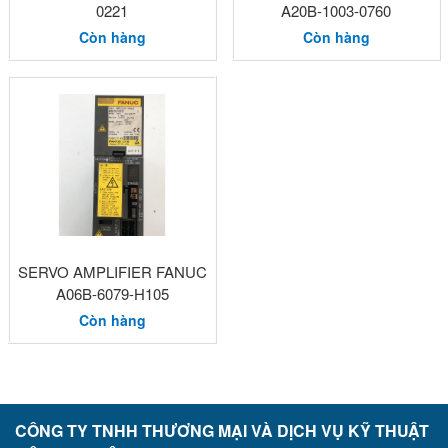
0221
A20B-1003-0760
Còn hàng
Còn hàng
SERVO AMPLIFIER FANUC
A06B-6079-H105
Còn hàng
CÔNG TY TNHH THƯƠNG MẠI VÀ DỊCH VỤ KỸ THUẬT