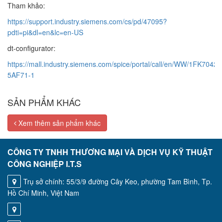
Tham khảo:
https://support.industry.siemens.com/cs/pd/47095?
pdti=pi&dl=en&lc=en-US
dt-configurator:
https://mall.industry.siemens.com/spice/portal/call/en/WW/1FK7042-
5AF71-1
SẢN PHẨM KHÁC
Xem thêm sản phẩm khác
CÔNG TY TNHH THƯƠNG MẠI VÀ DỊCH VỤ KỸ THUẬT
CÔNG NGHIỆP I.T.S
Trụ sở chính: 55/3/9 đường Cây Keo, phường Tam Bình, Tp.
Hồ Chí Minh, Việt Nam