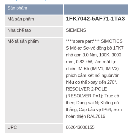
Sản phẩm
1FK7042-5AF71-1TA3
Mã sản phẩm
Nhà chế tạo
SIEMENS
Mô tả sản phẩm
****spare part**** SIMOTICS
S M
ô-tơ Sơ-vô đồng bộ
1FK7
nhỏ gọn
3.0 Nm, 100K, 3000
rpm, 0.82 kW
, làm mát tự
nhiên
IM B5 (IM V1, IM V3)
phích cắm kết nối nguồn
/
tín
hiệu có thể xoay đến
270°
.
RESOLVER 2-POLE
(RESOLVER P=1);
Trục có
then;
Dung sai
N;
Không có
thắng,
Cấp bảo vệ
IP64;
Sơn
hoàn thiện
RAL7016
UPC
662643006155