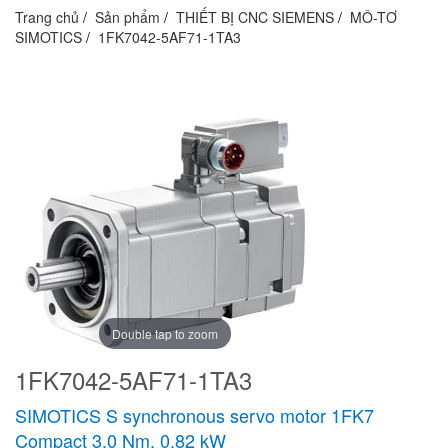
Trang chủ
Sản phẩm
THIẾT BỊ CNC SIEMENS
MÔ-TƠ
SIMOTICS
1FK7042-5AF71-1TA3
Double tap to zoom
1FK7042-5AF71-1TA3
SIMOTICS S synchronous servo motor 1FK7
Compact 3.0 Nm, 0.82 kW