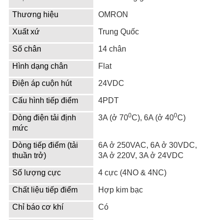
Thương hiệu
OMRON
Xuất xứ
Trung Quốc
Số chân
14 chân
Hình dạng chân
Flat
Điện áp cuộn hút
24VDC
Cấu hình tiếp điểm
4PDT
0
0
Dòng điện tải định
3A (ở 70
C), 6A (ở 40
C)
mức
Dòng tiếp điểm (tải
6A ở 250VAC, 6A ở 30VDC,
thuần trở)
3A ở 220V, 3A ở 24VDC
Số lượng cực
4 cực (4NO & 4NC)
Chất liệu tiếp điểm
Hợp kim bạc
Chỉ báo cơ khí
Có