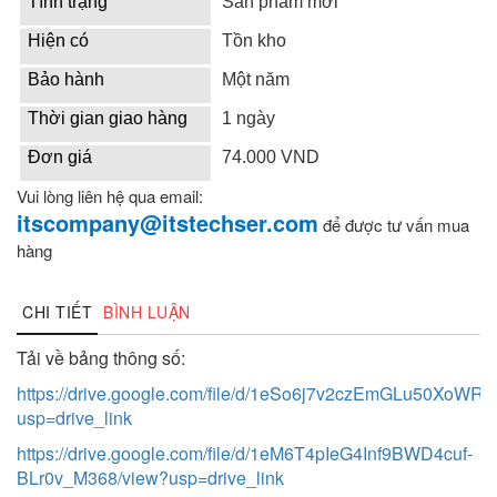
Tình trạng
Sản phẩm mới
Hiện có
Tồn kho
Bảo hành
Một năm
Thời gian giao hàng
1 ngày
Đơn giá
74.000 VND
Vui lòng liên hệ qua email:
itscompany@itstechser.com
để được tư vấn mua
hàng
CHI TIẾT
BÌNH LUẬN
Tải về bảng thông số:
https://drive.google.com/file/d/1eSo6j7v2czEmGLu50XoW
usp=drive_link
https://drive.google.com/file/d/1eM6T4pIeG4Inf9BWD4cuf-
BLr0v_M368/view?usp=drive_link