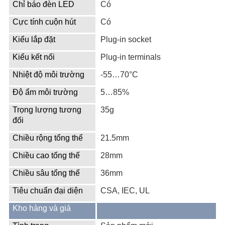
Chỉ báo đèn LED
Có
Cực tính cuộn hút
Có
Kiểu lắp đặt
Plug-in socket
Kiểu kết nối
Plug-in terminals
Nhiệt độ môi trường
-55…70°C
Độ ẩm môi trường
5…85%
Trọng lượng tương
35g
đối
Chiều rộng tổng thể
21.5mm
Chiều cao tổng thể
28mm
Chiều sâu tổng thể
36mm
Tiêu chuẩn đại diện
CSA, IEC, UL
Kho hàng và giá