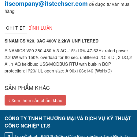
itscompany@itstechser.com
để được tư vấn mua
hàng
CHI TIẾT
BÌNH LUẬN
SINAMICS V20, 3AC 400V 2.2kW UNFILTERED
SINAMICS V20 380-480 V 3 AC -15/+10% 47-63Hz rated power
2.2 kW with 150% overload for 60 sec. unfiltered I/O: 4 DI, 2 DO,2
AI, 1 AQ fieldbus: USS/MODBUS RTU with built-in BOP
protection: IP20/ UL open size: A 90x166x146 (WxHxD)
SẢN PHẨM KHÁC
Xem thêm sản phẩm khác
CÔNG TY TNHH THƯƠNG MẠI VÀ DỊCH VỤ KỸ THUẬT
CÔNG NGHIỆP I.T.S
Trụ sở chính: 55/3/9 đường Cây Keo, phường Tam Bình, Tp.