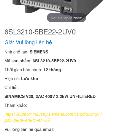
Double tap to zoom
6SL3210-5BE22-2UV0
Giá: Vui lòng liên hệ
Nhà chế tạo:
SIEMENS
Mã sản phẩm:
6SL3210-5BE22-2UV0
Thời gian bảo hành:
12 tháng
Hiện có:
Lưu kho
Chi tiết:
SINAMICS V20, 3AC 400V 2.2kW UNFILTERED
Tham khảo:
https://support.industry.siemens.com/cs/pd/262127?
pdti=pi&dl=en&lc=en-US
Vui lòng liên hệ qua email: